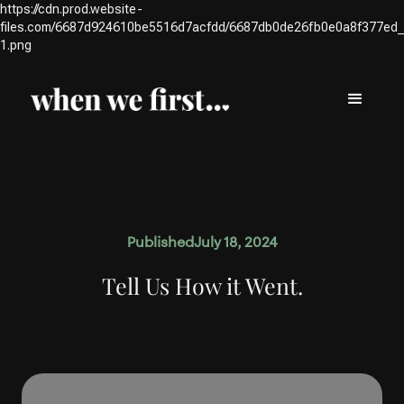
https://cdn.prod.website-
files.com/6687d924610be5516d7acfdd/6687db0de26fb0e0a8f377ed
1.png
Published
July 18, 2024
Tell Us How it Went.